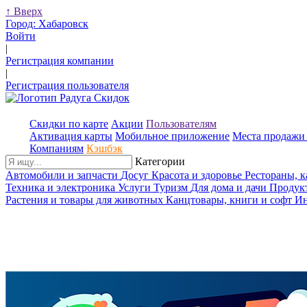
↑
Вверх
Город:
Хабаровск
Войти
|
Регистрация компании
|
Регистрация пользователя
Скидки по карте
Акции
Пользователям
Активация карты
Мобильное приложение
Места продажи 
Компаниям
Кэшбэк
Категории
Автомобили и запчасти
Досуг
Красота и здоровье
Рестораны, 
Техника и электроника
Услуги
Туризм
Для дома и дачи
Продук
Растения и товары для животных
Канцтовары, книги и софт
Ин