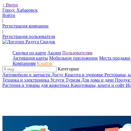
↑
Вверх
Город:
Хабаровск
Войти
|
Регистрация компании
|
Регистрация пользователя
Скидки по карте
Акции
Пользователям
Активация карты
Мобильное приложение
Места продажи 
Компаниям
Кэшбэк
Категории
Автомобили и запчасти
Досуг
Красота и здоровье
Рестораны, 
Техника и электроника
Услуги
Туризм
Для дома и дачи
Продук
Растения и товары для животных
Канцтовары, книги и софт
Ин