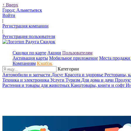
↑
Вверх
Город:
Альметьевск
Войти
|
Регистрация компании
|
Регистрация пользователя
Скидки по карте
Акции
Пользователям
Активация карты
Мобильное приложение
Места продажи 
Компаниям
Кэшбэк
Категории
Автомобили и запчасти
Досуг
Красота и здоровье
Рестораны, 
Техника и электроника
Услуги
Туризм
Для дома и дачи
Продук
Растения и товары для животных
Канцтовары, книги и софт
Ин