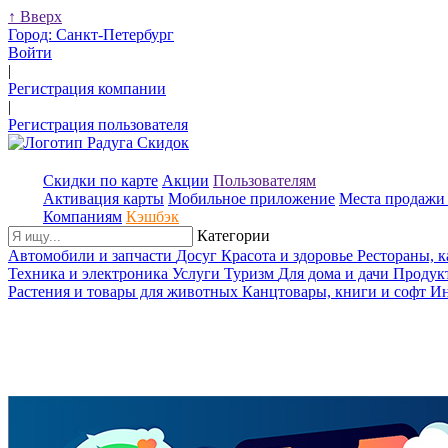
↑
Вверх
Город:
Санкт-Петербург
Войти
|
Регистрация компании
|
Регистрация пользователя
Скидки по карте
Акции
Пользователям
Активация карты
Мобильное приложение
Места продажи 
Компаниям
Кэшбэк
Категории
Автомобили и запчасти
Досуг
Красота и здоровье
Рестораны, 
Техника и электроника
Услуги
Туризм
Для дома и дачи
Продук
Растения и товары для животных
Канцтовары, книги и софт
Ин