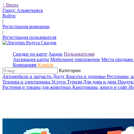
↑
Вверх
Город:
Альметьевск
Войти
|
Регистрация компании
|
Регистрация пользователя
Скидки по карте
Акции
Пользователям
Активация карты
Мобильное приложение
Места продажи 
Компаниям
Кэшбэк
Категории
Автомобили и запчасти
Досуг
Красота и здоровье
Рестораны, 
Техника и электроника
Услуги
Туризм
Для дома и дачи
Продук
Растения и товары для животных
Канцтовары, книги и софт
Ин