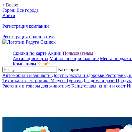
↑
Вверх
Город:
Все города
Войти
|
Регистрация компании
|
Регистрация пользователя
Скидки по карте
Акции
Пользователям
Активация карты
Мобильное приложение
Места продажи 
Компаниям
Кэшбэк
Категории
Автомобили и запчасти
Досуг
Красота и здоровье
Рестораны, 
Техника и электроника
Услуги
Туризм
Для дома и дачи
Продук
Растения и товары для животных
Канцтовары, книги и софт
Ин