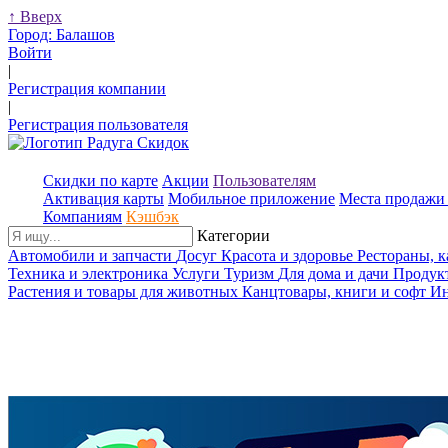
↑
Вверх
Город:
Балашов
Войти
|
Регистрация компании
|
Регистрация пользователя
Скидки по карте
Акции
Пользователям
Активация карты
Мобильное приложение
Места продажи 
Компаниям
Кэшбэк
Категории
Автомобили и запчасти
Досуг
Красота и здоровье
Рестораны, 
Техника и электроника
Услуги
Туризм
Для дома и дачи
Продук
Растения и товары для животных
Канцтовары, книги и софт
Ин