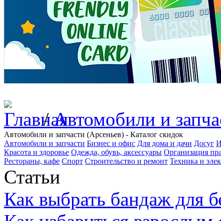
/
Автомобили и запча
Автомобили и запчасти (Арсеньев) - Каталог скидок
Автомобили и запчасти
Бизнес и офис
Для дома и дачи
Досуг
И
Красота и здоровье
Одежда, обувь, аксессуары
Организация пра
Рестораны, кафе
Спорт
Строительство и ремонт
Техника и эле
Статьи
Как выбрать бандаж для 