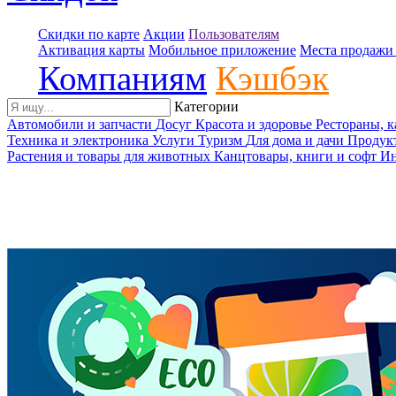
Скидки по карте
Акции
Пользователям
Активация карты
Мобильное приложение
Места продажи 
Компаниям
Кэшбэк
Категории
Автомобили и запчасти
Досуг
Красота и здоровье
Рестораны, 
Техника и электроника
Услуги
Туризм
Для дома и дачи
Продук
Растения и товары для животных
Канцтовары, книги и софт
Ин