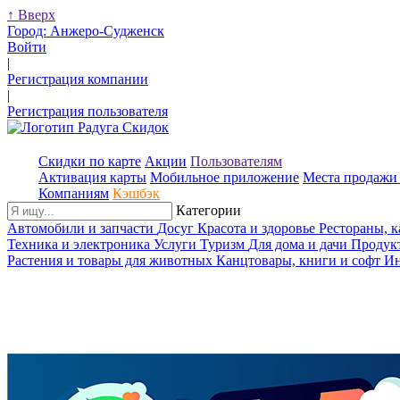
↑
Вверх
Город:
Анжеро-Судженск
Войти
|
Регистрация компании
|
Регистрация пользователя
Скидки по карте
Акции
Пользователям
Активация карты
Мобильное приложение
Места продажи 
Компаниям
Кэшбэк
Категории
Автомобили и запчасти
Досуг
Красота и здоровье
Рестораны, 
Техника и электроника
Услуги
Туризм
Для дома и дачи
Продук
Растения и товары для животных
Канцтовары, книги и софт
Ин