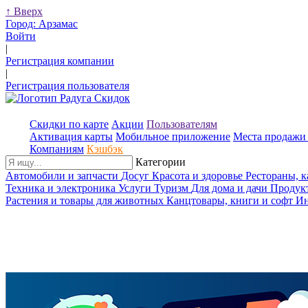
↑
Вверх
Город:
Арзамас
Войти
|
Регистрация компании
|
Регистрация пользователя
Скидки по карте
Акции
Пользователям
Активация карты
Мобильное приложение
Места продажи 
Компаниям
Кэшбэк
Категории
Автомобили и запчасти
Досуг
Красота и здоровье
Рестораны, 
Техника и электроника
Услуги
Туризм
Для дома и дачи
Продук
Растения и товары для животных
Канцтовары, книги и софт
Ин