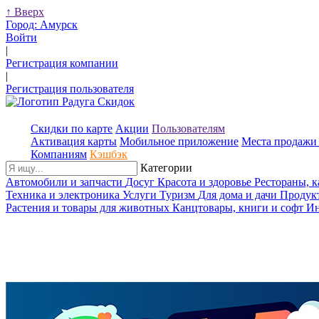
↑
Вверх
Город:
Амурск
Войти
|
Регистрация компании
|
Регистрация пользователя
Скидки по карте
Акции
Пользователям
Активация карты
Мобильное приложение
Места продажи 
Компаниям
Кэшбэк
Категории
Автомобили и запчасти
Досуг
Красота и здоровье
Рестораны, 
Техника и электроника
Услуги
Туризм
Для дома и дачи
Продук
Растения и товары для животных
Канцтовары, книги и софт
Ин