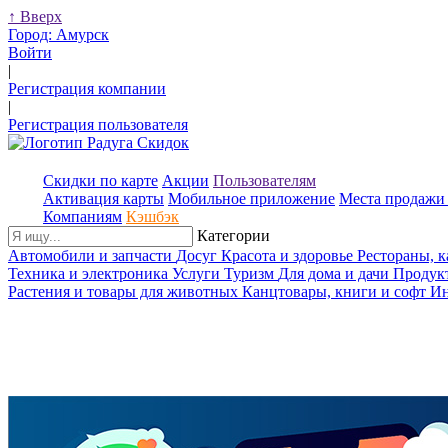
↑
Вверх
Город:
Амурск
Войти
|
Регистрация компании
|
Регистрация пользователя
Скидки по карте
Акции
Пользователям
Активация карты
Мобильное приложение
Места продажи 
Компаниям
Кэшбэк
Категории
Автомобили и запчасти
Досуг
Красота и здоровье
Рестораны, 
Техника и электроника
Услуги
Туризм
Для дома и дачи
Продук
Растения и товары для животных
Канцтовары, книги и софт
Ин