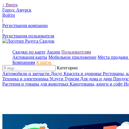
↑
Вверх
Город:
Амурск
Войти
|
Регистрация компании
|
Регистрация пользователя
Скидки по карте
Акции
Пользователям
Активация карты
Мобильное приложение
Места продажи 
Компаниям
Кэшбэк
Категории
Автомобили и запчасти
Досуг
Красота и здоровье
Рестораны, 
Техника и электроника
Услуги
Туризм
Для дома и дачи
Продук
Растения и товары для животных
Канцтовары, книги и софт
Ин