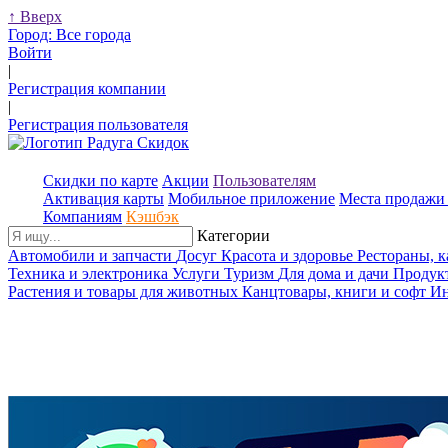
↑
Вверх
Город:
Все города
Войти
|
Регистрация компании
|
Регистрация пользователя
Скидки по карте
Акции
Пользователям
Активация карты
Мобильное приложение
Места продажи 
Компаниям
Кэшбэк
Категории
Автомобили и запчасти
Досуг
Красота и здоровье
Рестораны, 
Техника и электроника
Услуги
Туризм
Для дома и дачи
Продук
Растения и товары для животных
Канцтовары, книги и софт
Ин