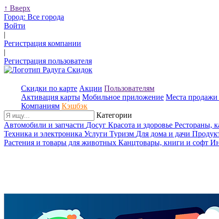
↑
Вверх
Город:
Все города
Войти
|
Регистрация компании
|
Регистрация пользователя
Скидки по карте
Акции
Пользователям
Активация карты
Мобильное приложение
Места продажи 
Компаниям
Кэшбэк
Категории
Автомобили и запчасти
Досуг
Красота и здоровье
Рестораны, 
Техника и электроника
Услуги
Туризм
Для дома и дачи
Продук
Растения и товары для животных
Канцтовары, книги и софт
Ин