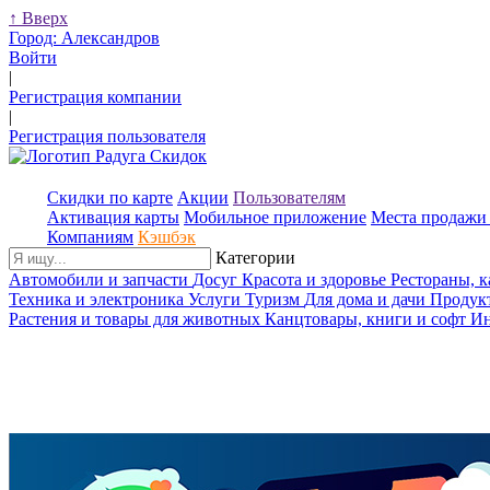
↑
Вверх
Город:
Александров
Войти
|
Регистрация компании
|
Регистрация пользователя
Скидки по карте
Акции
Пользователям
Активация карты
Мобильное приложение
Места продажи 
Компаниям
Кэшбэк
Категории
Автомобили и запчасти
Досуг
Красота и здоровье
Рестораны, 
Техника и электроника
Услуги
Туризм
Для дома и дачи
Продук
Растения и товары для животных
Канцтовары, книги и софт
Ин