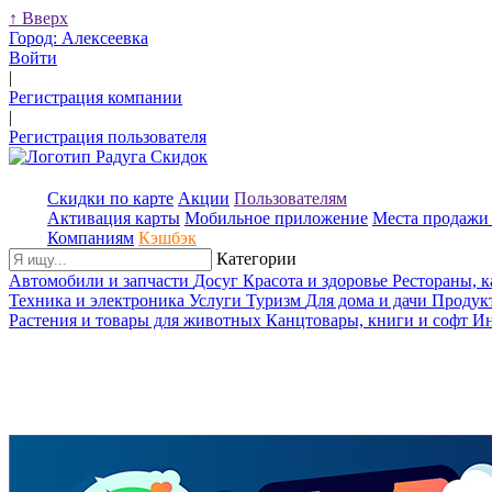
↑
Вверх
Город:
Алексеевка
Войти
|
Регистрация компании
|
Регистрация пользователя
Скидки по карте
Акции
Пользователям
Активация карты
Мобильное приложение
Места продажи 
Компаниям
Кэшбэк
Категории
Автомобили и запчасти
Досуг
Красота и здоровье
Рестораны, 
Техника и электроника
Услуги
Туризм
Для дома и дачи
Продук
Растения и товары для животных
Канцтовары, книги и софт
Ин