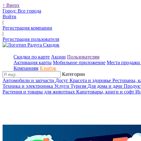
↑
Вверх
Город:
Все города
Войти
|
Регистрация компании
|
Регистрация пользователя
Скидки по карте
Акции
Пользователям
Активация карты
Мобильное приложение
Места продажи 
Компаниям
Кэшбэк
Категории
Автомобили и запчасти
Досуг
Красота и здоровье
Рестораны, 
Техника и электроника
Услуги
Туризм
Для дома и дачи
Продук
Растения и товары для животных
Канцтовары, книги и софт
Ин