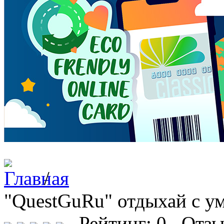
/
"QuestGuRu" отдыхай с у
Рейтинг: 0 Отзы