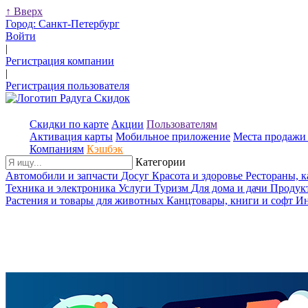
↑
Вверх
Город:
Санкт-Петербург
Войти
|
Регистрация компании
|
Регистрация пользователя
Скидки по карте
Акции
Пользователям
Активация карты
Мобильное приложение
Места продажи 
Компаниям
Кэшбэк
Категории
Автомобили и запчасти
Досуг
Красота и здоровье
Рестораны, 
Техника и электроника
Услуги
Туризм
Для дома и дачи
Продук
Растения и товары для животных
Канцтовары, книги и софт
Ин