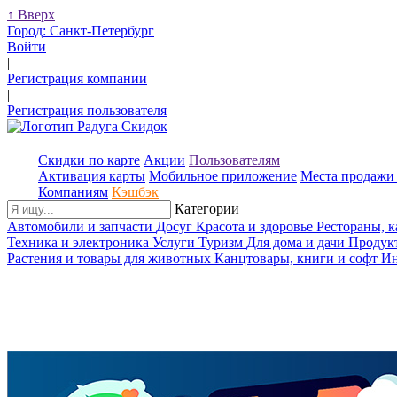
↑
Вверх
Город:
Санкт-Петербург
Войти
|
Регистрация компании
|
Регистрация пользователя
Скидки по карте
Акции
Пользователям
Активация карты
Мобильное приложение
Места продажи 
Компаниям
Кэшбэк
Категории
Автомобили и запчасти
Досуг
Красота и здоровье
Рестораны, 
Техника и электроника
Услуги
Туризм
Для дома и дачи
Продук
Растения и товары для животных
Канцтовары, книги и софт
Ин