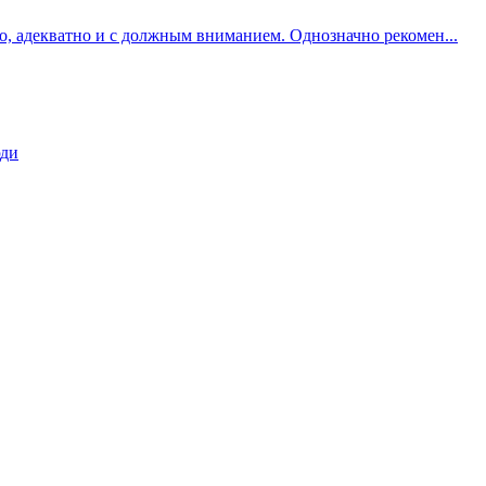
о, адекватно и с должным вниманием. Однозначно рекомен...
юди