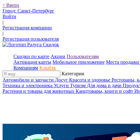
↑
Вверх
Город:
Санкт-Петербург
Войти
|
Регистрация компании
|
Регистрация пользователя
Скидки по карте
Акции
Пользователям
Активация карты
Мобильное приложение
Места продажи 
Компаниям
Кэшбэк
Категории
Автомобили и запчасти
Досуг
Красота и здоровье
Рестораны, 
Техника и электроника
Услуги
Туризм
Для дома и дачи
Продук
Растения и товары для животных
Канцтовары, книги и софт
Ин