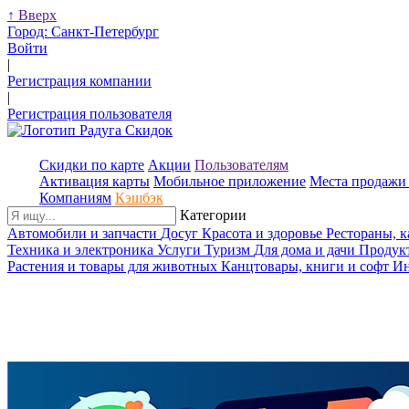
↑
Вверх
Город:
Санкт-Петербург
Войти
|
Регистрация компании
|
Регистрация пользователя
Скидки по карте
Акции
Пользователям
Активация карты
Мобильное приложение
Места продажи 
Компаниям
Кэшбэк
Категории
Автомобили и запчасти
Досуг
Красота и здоровье
Рестораны, 
Техника и электроника
Услуги
Туризм
Для дома и дачи
Продук
Растения и товары для животных
Канцтовары, книги и софт
Ин