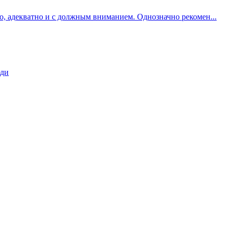
о, адекватно и с должным вниманием. Однозначно рекомен...
юди