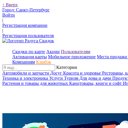
↑
Вверх
Город:
Санкт-Петербург
Войти
|
Регистрация компании
|
Регистрация пользователя
Скидки по карте
Акции
Пользователям
Активация карты
Мобильное приложение
Места продажи 
Компаниям
Кэшбэк
Категории
Автомобили и запчасти
Досуг
Красота и здоровье
Рестораны, 
Техника и электроника
Услуги
Туризм
Для дома и дачи
Продук
Растения и товары для животных
Канцтовары, книги и софт
Ин