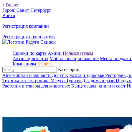
↑
Вверх
Город:
Санкт-Петербург
Войти
|
Регистрация компании
|
Регистрация пользователя
Скидки по карте
Акции
Пользователям
Активация карты
Мобильное приложение
Места продажи 
Компаниям
Кэшбэк
Категории
Автомобили и запчасти
Досуг
Красота и здоровье
Рестораны, 
Техника и электроника
Услуги
Туризм
Для дома и дачи
Продук
Растения и товары для животных
Канцтовары, книги и софт
Ин