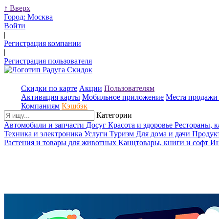
↑
Вверх
Город:
Москва
Войти
|
Регистрация компании
|
Регистрация пользователя
Скидки по карте
Акции
Пользователям
Активация карты
Мобильное приложение
Места продажи 
Компаниям
Кэшбэк
Категории
Автомобили и запчасти
Досуг
Красота и здоровье
Рестораны, 
Техника и электроника
Услуги
Туризм
Для дома и дачи
Продук
Растения и товары для животных
Канцтовары, книги и софт
Ин