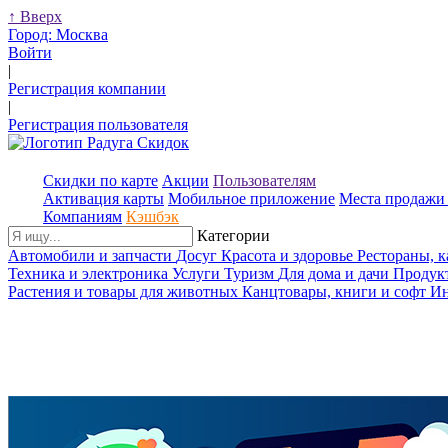
↑
Вверх
Город:
Москва
Войти
|
Регистрация компании
|
Регистрация пользователя
Скидки по карте
Акции
Пользователям
Активация карты
Мобильное приложение
Места продажи 
Компаниям
Кэшбэк
Категории
Автомобили и запчасти
Досуг
Красота и здоровье
Рестораны, 
Техника и электроника
Услуги
Туризм
Для дома и дачи
Продук
Растения и товары для животных
Канцтовары, книги и софт
Ин