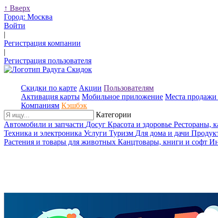
↑
Вверх
Город:
Москва
Войти
|
Регистрация компании
|
Регистрация пользователя
Скидки по карте
Акции
Пользователям
Активация карты
Мобильное приложение
Места продажи 
Компаниям
Кэшбэк
Категории
Автомобили и запчасти
Досуг
Красота и здоровье
Рестораны, 
Техника и электроника
Услуги
Туризм
Для дома и дачи
Продук
Растения и товары для животных
Канцтовары, книги и софт
Ин