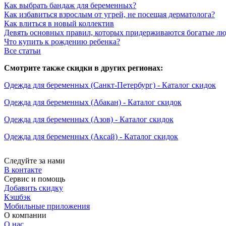
Как выбрать бандаж для беременных?
Как избавиться взрослым от угрей, не посещая дерматолога?
Как влиться в новый коллектив
Девять основных правил, которых придерживаются богатые л
Что купить к рождению ребенка?
Все статьи
Смотрите также скидки в других регионах:
Одежда для беременных (Санкт-Петербург) - Каталог скидок
Одежда для беременных (Абакан) - Каталог скидок
Одежда для беременных (Азов) - Каталог скидок
Одежда для беременных (Аксай) - Каталог скидок
Следуйте за нами
В контакте
Сервис и помощь
Добавить скидку
Кэшбэк
Мобильные приложения
О компании
О нас