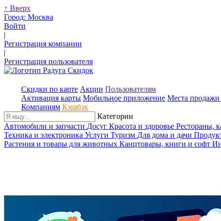
↑
Вверх
Город:
Москва
Войти
|
Регистрация компании
|
Регистрация пользователя
Скидки по карте
Акции
Пользователям
Активация карты
Мобильное приложение
Места продажи 
Компаниям
Кэшбэк
Категории
Автомобили и запчасти
Досуг
Красота и здоровье
Рестораны, 
Техника и электроника
Услуги
Туризм
Для дома и дачи
Продук
Растения и товары для животных
Канцтовары, книги и софт
Ин