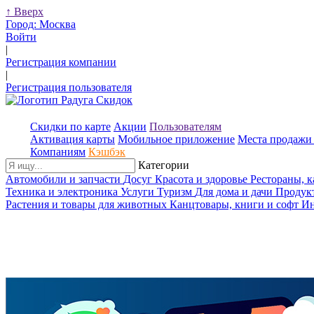
↑
Вверх
Город:
Москва
Войти
|
Регистрация компании
|
Регистрация пользователя
Скидки по карте
Акции
Пользователям
Активация карты
Мобильное приложение
Места продажи 
Компаниям
Кэшбэк
Категории
Автомобили и запчасти
Досуг
Красота и здоровье
Рестораны, 
Техника и электроника
Услуги
Туризм
Для дома и дачи
Продук
Растения и товары для животных
Канцтовары, книги и софт
Ин