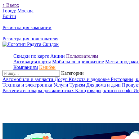
↑
Вверх
Город:
Москва
Войти
|
Регистрация компании
|
Регистрация пользователя
Скидки по карте
Акции
Пользователям
Активация карты
Мобильное приложение
Места продажи 
Компаниям
Кэшбэк
Категории
Автомобили и запчасти
Досуг
Красота и здоровье
Рестораны, 
Техника и электроника
Услуги
Туризм
Для дома и дачи
Продук
Растения и товары для животных
Канцтовары, книги и софт
Ин