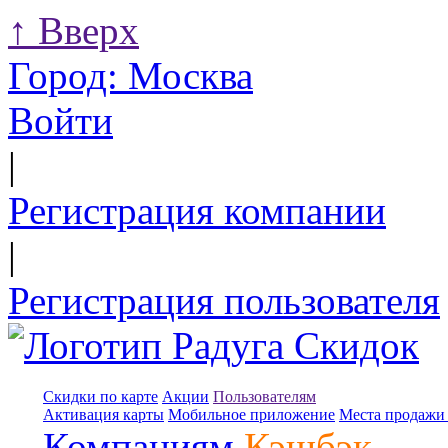
↑
Вверх
Город:
Москва
Войти
|
Регистрация компании
|
Регистрация пользователя
Скидки по карте
Акции
Пользователям
Активация карты
Мобильное приложение
Места продажи 
Компаниям
Кэшбэк