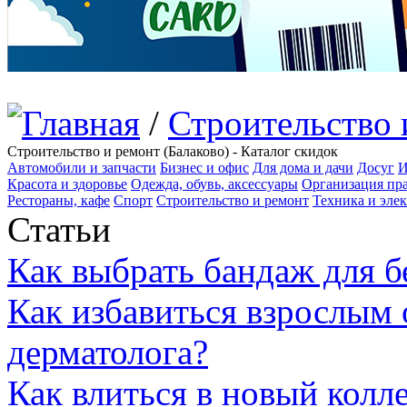
/
Строительство 
Строительство и ремонт (Балаково) - Каталог скидок
Автомобили и запчасти
Бизнес и офис
Для дома и дачи
Досуг
И
Красота и здоровье
Одежда, обувь, аксессуары
Организация пра
Рестораны, кафе
Спорт
Строительство и ремонт
Техника и эле
Статьи
Как выбрать бандаж для 
Как избавиться взрослым 
дерматолога?
Как влиться в новый колл