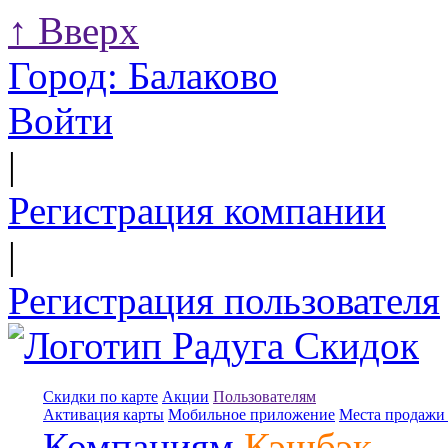
↑
Вверх
Город:
Балаково
Войти
|
Регистрация компании
|
Регистрация пользователя
Скидки по карте
Акции
Пользователям
Активация карты
Мобильное приложение
Места продажи 
Компаниям
Кэшбэк