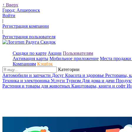
↑
Вверх
Город:
Апшеронск
Войти
|
Регистрация компании
|
Регистрация пользователя
Скидки по карте
Акции
Пользователям
Активация карты
Мобильное приложение
Места продажи 
Компаниям
Кэшбэк
Категории
Автомобили и запчасти
Досуг
Красота и здоровье
Рестораны, 
Техника и электроника
Услуги
Туризм
Для дома и дачи
Продук
Растения и товары для животных
Канцтовары, книги и софт
Ин