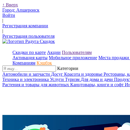
↑
Вверх
Город:
Апшеронск
Войти
|
Регистрация компании
|
Регистрация пользователя
Скидки по карте
Акции
Пользователям
Активация карты
Мобильное приложение
Места продажи 
Компаниям
Кэшбэк
Категории
Автомобили и запчасти
Досуг
Красота и здоровье
Рестораны, 
Техника и электроника
Услуги
Туризм
Для дома и дачи
Продук
Растения и товары для животных
Канцтовары, книги и софт
Ин