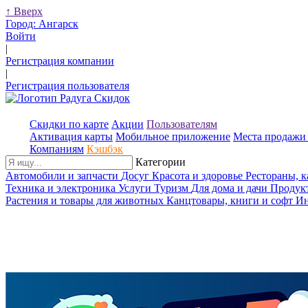
↑
Вверх
Город:
Ангарск
Войти
|
Регистрация компании
|
Регистрация пользователя
Скидки по карте
Акции
Пользователям
Активация карты
Мобильное приложение
Места продажи 
Компаниям
Кэшбэк
Категории
Автомобили и запчасти
Досуг
Красота и здоровье
Рестораны, 
Техника и электроника
Услуги
Туризм
Для дома и дачи
Продук
Растения и товары для животных
Канцтовары, книги и софт
Ин