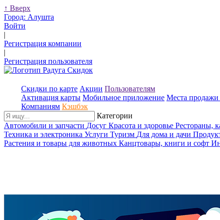
↑
Вверх
Город:
Алушта
Войти
|
Регистрация компании
|
Регистрация пользователя
Скидки по карте
Акции
Пользователям
Активация карты
Мобильное приложение
Места продажи 
Компаниям
Кэшбэк
Категории
Автомобили и запчасти
Досуг
Красота и здоровье
Рестораны, 
Техника и электроника
Услуги
Туризм
Для дома и дачи
Продук
Растения и товары для животных
Канцтовары, книги и софт
Ин