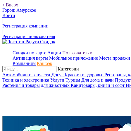
↑
Вверх
Город:
Амурское
Войти
|
Регистрация компании
|
Регистрация пользователя
Скидки по карте
Акции
Пользователям
Активация карты
Мобильное приложение
Места продажи 
Компаниям
Кэшбэк
Категории
Автомобили и запчасти
Досуг
Красота и здоровье
Рестораны, 
Техника и электроника
Услуги
Туризм
Для дома и дачи
Продук
Растения и товары для животных
Канцтовары, книги и софт
Ин