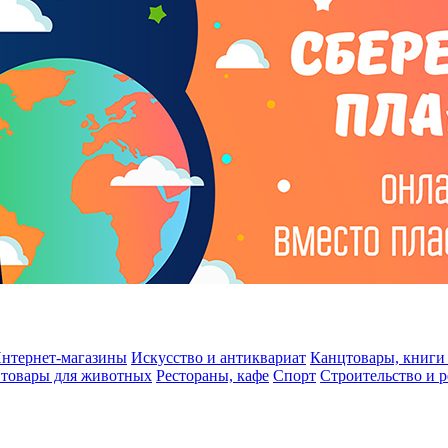
нтернет-магазины
Искусство и антиквариат
Канцтовары, книги 
 товары для животных
Рестораны, кафе
Спорт
Строительство и 