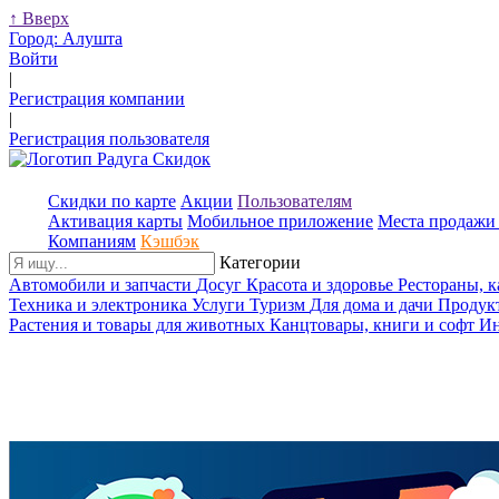
↑
Вверх
Город:
Алушта
Войти
|
Регистрация компании
|
Регистрация пользователя
Скидки по карте
Акции
Пользователям
Активация карты
Мобильное приложение
Места продажи 
Компаниям
Кэшбэк
Категории
Автомобили и запчасти
Досуг
Красота и здоровье
Рестораны, 
Техника и электроника
Услуги
Туризм
Для дома и дачи
Продук
Растения и товары для животных
Канцтовары, книги и софт
Ин