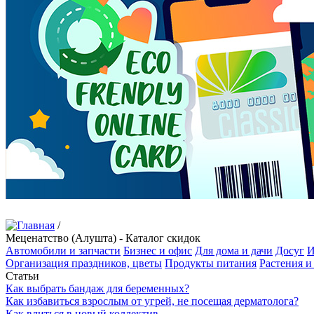
/
Меценатство (Алушта) - Каталог скидок
Автомобили и запчасти
Бизнес и офис
Для дома и дачи
Досуг
И
Организация праздников, цветы
Продукты питания
Растения и
Статьи
Как выбрать бандаж для беременных?
Как избавиться взрослым от угрей, не посещая дерматолога?
Как влиться в новый коллектив