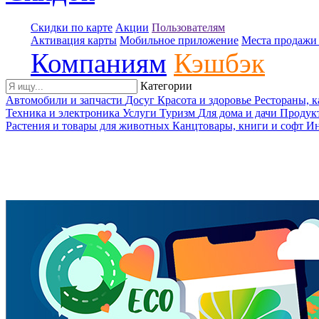
Скидки по карте
Акции
Пользователям
Активация карты
Мобильное приложение
Места продажи 
Компаниям
Кэшбэк
Категории
Автомобили и запчасти
Досуг
Красота и здоровье
Рестораны, 
Техника и электроника
Услуги
Туризм
Для дома и дачи
Продук
Растения и товары для животных
Канцтовары, книги и софт
Ин