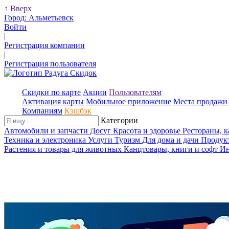
↑
Вверх
Город:
Альметьевск
Войти
|
Регистрация компании
|
Регистрация пользователя
Скидки по карте
Акции
Пользователям
Активация карты
Мобильное приложение
Места продажи 
Компаниям
Кэшбэк
Категории
Автомобили и запчасти
Досуг
Красота и здоровье
Рестораны, 
Техника и электроника
Услуги
Туризм
Для дома и дачи
Продук
Растения и товары для животных
Канцтовары, книги и софт
Ин