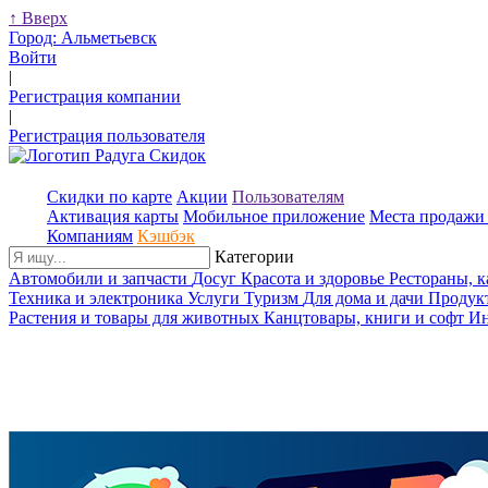
↑
Вверх
Город:
Альметьевск
Войти
|
Регистрация компании
|
Регистрация пользователя
Скидки по карте
Акции
Пользователям
Активация карты
Мобильное приложение
Места продажи 
Компаниям
Кэшбэк
Категории
Автомобили и запчасти
Досуг
Красота и здоровье
Рестораны, 
Техника и электроника
Услуги
Туризм
Для дома и дачи
Продук
Растения и товары для животных
Канцтовары, книги и софт
Ин