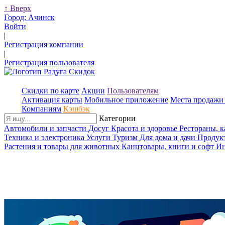
↑
Вверх
Город:
Ачинск
Войти
|
Регистрация компании
|
Регистрация пользователя
Скидки по карте
Акции
Пользователям
Активация карты
Мобильное приложение
Места продажи 
Компаниям
Кэшбэк
Категории
Автомобили и запчасти
Досуг
Красота и здоровье
Рестораны, 
Техника и электроника
Услуги
Туризм
Для дома и дачи
Продук
Растения и товары для животных
Канцтовары, книги и софт
Ин