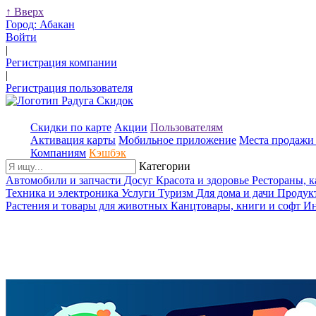
↑
Вверх
Город:
Абакан
Войти
|
Регистрация компании
|
Регистрация пользователя
Скидки по карте
Акции
Пользователям
Активация карты
Мобильное приложение
Места продажи 
Компаниям
Кэшбэк
Категории
Автомобили и запчасти
Досуг
Красота и здоровье
Рестораны, 
Техника и электроника
Услуги
Туризм
Для дома и дачи
Продук
Растения и товары для животных
Канцтовары, книги и софт
Ин