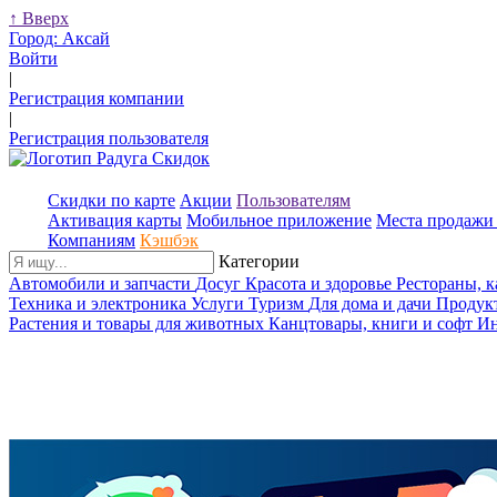
↑
Вверх
Город:
Аксай
Войти
|
Регистрация компании
|
Регистрация пользователя
Скидки по карте
Акции
Пользователям
Активация карты
Мобильное приложение
Места продажи 
Компаниям
Кэшбэк
Категории
Автомобили и запчасти
Досуг
Красота и здоровье
Рестораны, 
Техника и электроника
Услуги
Туризм
Для дома и дачи
Продук
Растения и товары для животных
Канцтовары, книги и софт
Ин