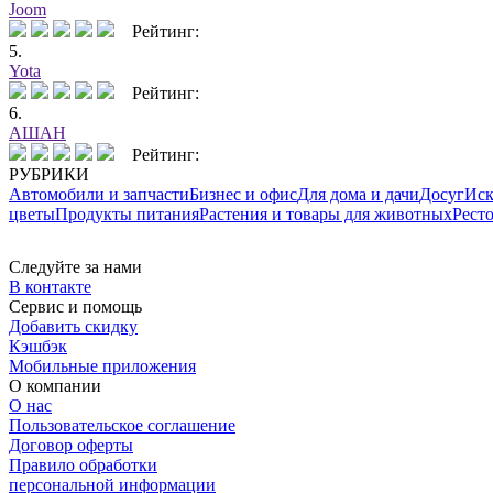
Joom
Рейтинг:
5.
Yota
Рейтинг:
6.
АШАН
Рейтинг:
РУБРИКИ
Автомобили и запчасти
Бизнес и офис
Для дома и дачи
Досуг
Иск
цветы
Продукты питания
Растения и товары для животных
Рест
Следуйте за нами
В контакте
Сервис и помощь
Добавить скидку
Кэшбэк
Мобильные приложения
О компании
О нас
Пользовательское соглашение
Договор оферты
Правило обработки
персональной информации