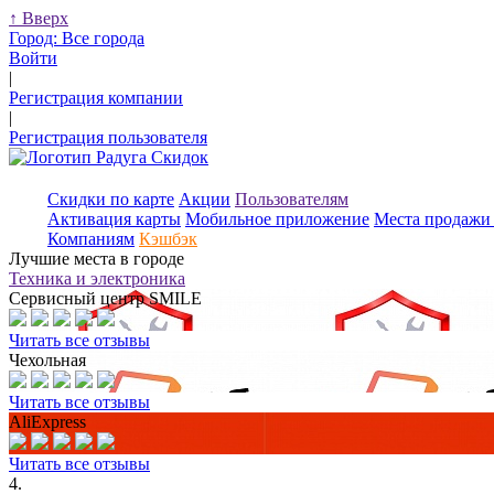
↑
Вверх
Город:
Все города
Войти
|
Регистрация компании
|
Регистрация пользователя
Скидки по карте
Акции
Пользователям
Активация карты
Мобильное приложение
Места продажи 
Компаниям
Кэшбэк
Лучшие места в городе
Техника и электроника
Сервисный центр SMILE
Читать все отзывы
Чехольная
Читать все отзывы
AliExpress
Читать все отзывы
4.