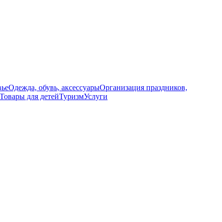
вье
Одежда, обувь, аксессуары
Организация праздников,
Товары для детей
Туризм
Услуги