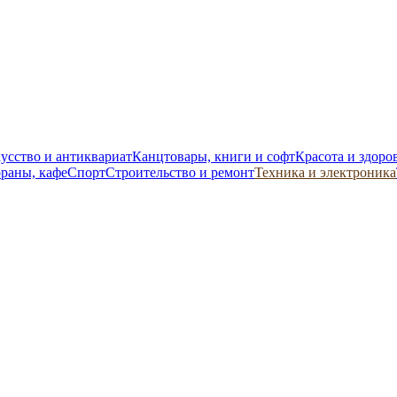
усство и антиквариат
Канцтовары, книги и софт
Красота и здоро
ораны, кафе
Спорт
Строительство и ремонт
Техника и электроника