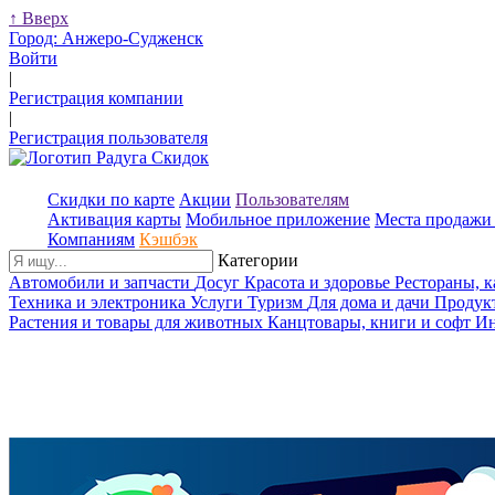
↑
Вверх
Город:
Анжеро-Судженск
Войти
|
Регистрация компании
|
Регистрация пользователя
Скидки по карте
Акции
Пользователям
Активация карты
Мобильное приложение
Места продажи 
Компаниям
Кэшбэк
Категории
Автомобили и запчасти
Досуг
Красота и здоровье
Рестораны, 
Техника и электроника
Услуги
Туризм
Для дома и дачи
Продук
Растения и товары для животных
Канцтовары, книги и софт
Ин