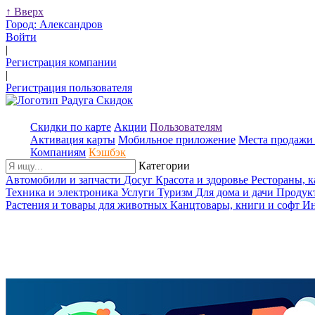
↑
Вверх
Город:
Александров
Войти
|
Регистрация компании
|
Регистрация пользователя
Скидки по карте
Акции
Пользователям
Активация карты
Мобильное приложение
Места продажи 
Компаниям
Кэшбэк
Категории
Автомобили и запчасти
Досуг
Красота и здоровье
Рестораны, 
Техника и электроника
Услуги
Туризм
Для дома и дачи
Продук
Растения и товары для животных
Канцтовары, книги и софт
Ин