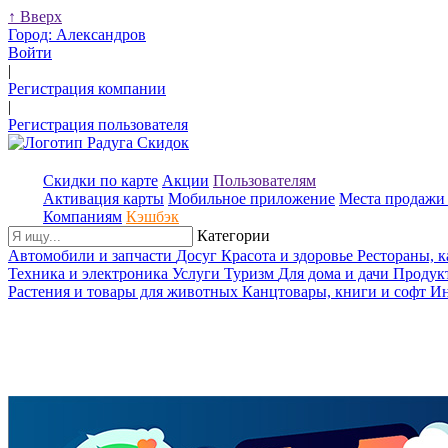
↑
Вверх
Город:
Александров
Войти
|
Регистрация компании
|
Регистрация пользователя
Скидки по карте
Акции
Пользователям
Активация карты
Мобильное приложение
Места продажи 
Компаниям
Кэшбэк
Категории
Автомобили и запчасти
Досуг
Красота и здоровье
Рестораны, 
Техника и электроника
Услуги
Туризм
Для дома и дачи
Продук
Растения и товары для животных
Канцтовары, книги и софт
Ин