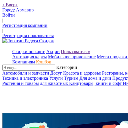
↑
Вверх
Город:
Армавир
Войти
|
Регистрация компании
|
Регистрация пользователя
Скидки по карте
Акции
Пользователям
Активация карты
Мобильное приложение
Места продажи 
Компаниям
Кэшбэк
Категории
Автомобили и запчасти
Досуг
Красота и здоровье
Рестораны, 
Техника и электроника
Услуги
Туризм
Для дома и дачи
Продук
Растения и товары для животных
Канцтовары, книги и софт
Ин