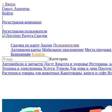
↑
Вверх
Город:
Апатиты
Войти
|
Регистрация компании
|
Регистрация пользователя
Скидки по карте
Акции
Пользователям
Активация карты
Мобильное приложение
Места продажи 
Компаниям
Кэшбэк
Категории
Автомобили и запчасти
Досуг
Красота и здоровье
Рестораны, 
Техника и электроника
Услуги
Туризм
Для дома и дачи
Продук
Растения и товары для животных
Канцтовары, книги и софт
Ин